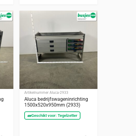
Artikelnummer
Aluca-2933
ng
Aluca bedrijfswageninrichting
1500x520x950mm (2933)
🧱
Geschikt voor: Tegelzetter