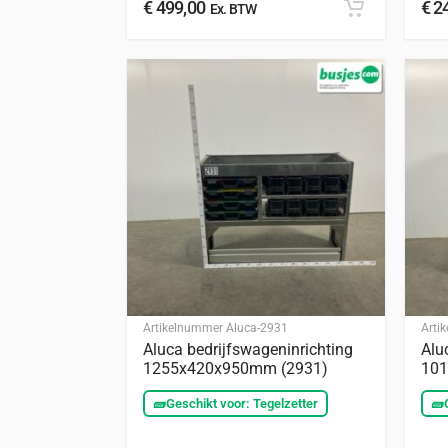
€
499,00
€
24
Ex. BTW
Artikelnummer
Aluca-2931
Arti
Aluca bedrijfswageninrichting
Alu
1255x420x950mm (2931)
101
🧱
Geschikt voor: Tegelzetter
🧱