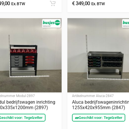
9,00
€
349,00
Ex. BTW
Ex. BTW
kelnummer
Modul-2897
Artikelnummer
Aluca-2847
ul bedrijfswagen inrichting
Aluca bedrijfswageninrichti
0x335x1200mm (2897)
1255x420x955mm (2847)
Geschikt voor: Tegelzetter
🧱
Geschikt voor: Tegelzetter