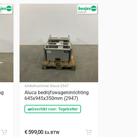
Artikelnummer
Aluca-2947
ng
Aluca bedrijfswageninrichting
645x945x350mm (2947)
🧱
Geschikt voor: Tegelzetter
€
599,00
Ex. BTW