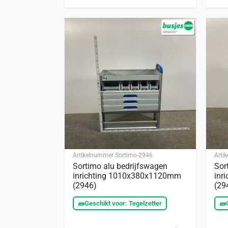
Artikelnummer
Sortimo-2946
Arti
Sortimo alu bedrijfswagen
Sor
inrichting 1010x380x1120mm
inr
(2946)
(29
🧱
Geschikt voor: Tegelzetter
🧱