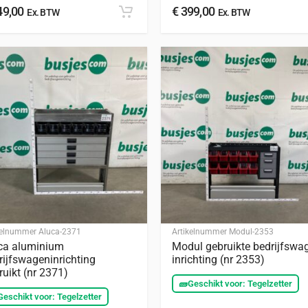
9,00
€
399,00
Ex. BTW
Ex. BTW
kelnummer
Aluca-2371
Artikelnummer
Modul-2353
ca aluminium
Modul gebruikte bedrijfswa
rijfswageninrichting
inrichting (nr 2353)
ruikt (nr 2371)
🧱
Geschikt voor: Tegelzetter
Geschikt voor: Tegelzetter