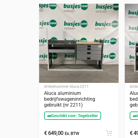
Artikelnummer
Aluca-2211
Arti
Aluca aluminium
Alu
bedrijfswageninrichting
bed
gebruikt (nr 2211)
geb
🧱
Geschikt voor: Tegelzetter
🧱
€
649,00
€
49
Ex. BTW