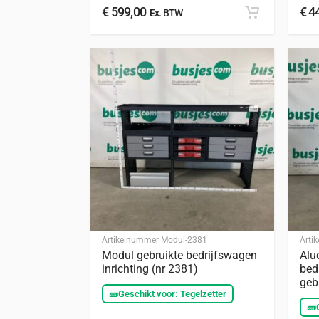
€
599,00
€
44
Ex. BTW
Artikelnummer
Modul-2381
Arti
Modul gebruikte bedrijfswagen
Alu
inrichting (nr 2381)
bed
geb
🧱
Geschikt voor: Tegelzetter
🧱