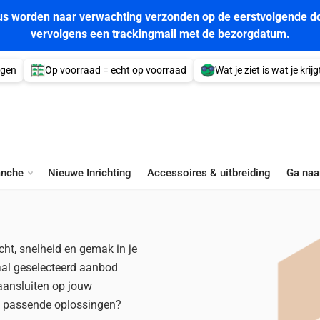
tus worden naar verwachting verzonden op de eerstvolgende do
vervolgens een trackingmail met de bezorgdatum.
agen
Op voorraad = echt op voorraad
Wat je ziet is wat je krijg
Tegelzetter
anche
Nieuwe Inrichting
Accessoires & uitbreiding
Ga naa
icht, snelheid en gemak in je
aal geselecteerd aanbod
aansluiten op jouw
t passende oplossingen?