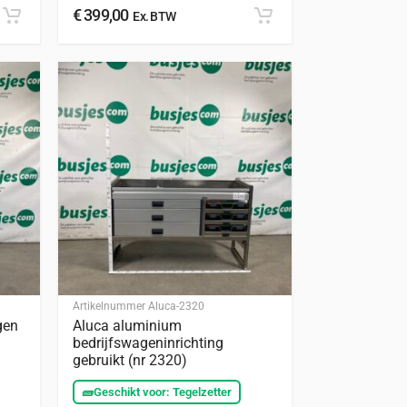
€
399,00
Ex. BTW
Artikelnummer
Aluca-2320
gen
Aluca aluminium
bedrijfswageninrichting
gebruikt (nr 2320)
🧱
Geschikt voor: Tegelzetter