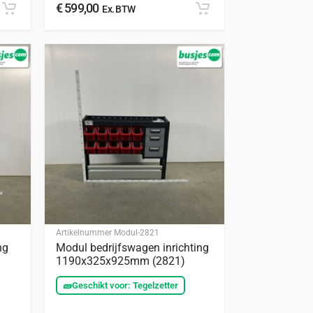
€
599,00
Ex. BTW
Artikelnummer
Modul-2821
ng
Modul bedrijfswagen inrichting
1190x325x925mm (2821)
🧱
Geschikt voor: Tegelzetter