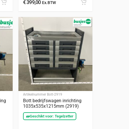
€
399,00
Ex. BTW
Artikelnummer
Bott-2919
ing
Bott bedrijfswagen inrichting
1035x535x1215mm (2919)
🧱
Geschikt voor: Tegelzetter