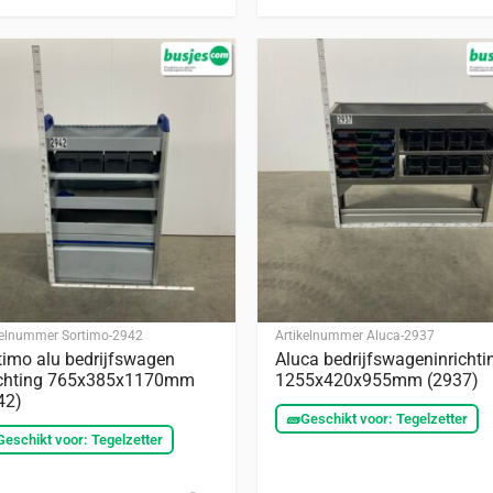
kelnummer
Sortimo-2942
Artikelnummer
Aluca-2937
timo alu bedrijfswagen
Aluca bedrijfswageninrichti
ichting 765x385x1170mm
1255x420x955mm (2937)
42)
🧱
Geschikt voor: Tegelzetter
Geschikt voor: Tegelzetter