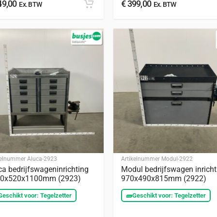
9,00
€
399,00
Ex. BTW
Ex. BTW
kelnummer
Aluca-2923
Artikelnummer
Modul-2922
ca bedrijfswageninrichting
Modul bedrijfswagen inricht
0x520x1100mm (2923)
970x490x815mm (2922)
Geschikt voor: Tegelzetter
🧱
Geschikt voor: Tegelzetter