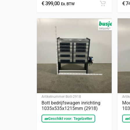
€
399,00
€
74
Ex. BTW
Artikelnummer
Bott-2918
Arti
Bott bedrijfswagen inrichting
Mod
1035x535x1215mm (2918)
103
🧱
Geschikt voor: Tegelzetter
🧱