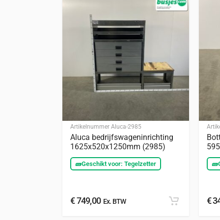
Artikelnummer
Aluca-2985
Arti
Aluca bedrijfswageninrichting
Bot
1625x520x1250mm (2985)
595
🧱
Geschikt voor: Tegelzetter
🧱
€
749,00
€
34
Ex. BTW