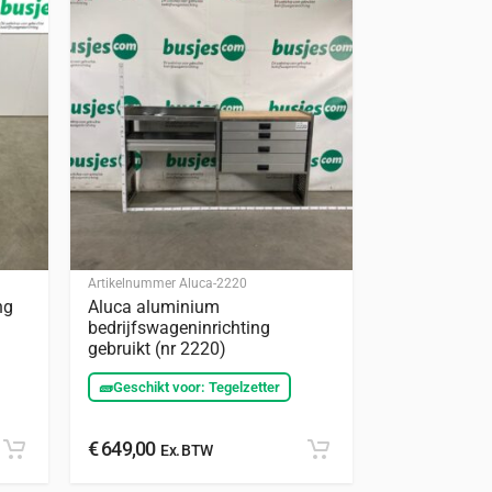
Artikelnummer
Aluca-2220
ng
Aluca aluminium
bedrijfswageninrichting
gebruikt (nr 2220)
🧱
Geschikt voor: Tegelzetter
€
649,00
Ex. BTW