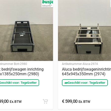
kelnummer
Bott-2980
Artikelnummer
Aluca-2974
t bedrijfswagen inrichting
Aluca bedrijfswageninrichti
x1385x250mm (2980)
645x945x350mm (2974)
Geschikt voor: Tegelzetter
🧱
Geschikt voor: Tegelzetter
9,00
€
599,00
Ex. BTW
Ex. BTW