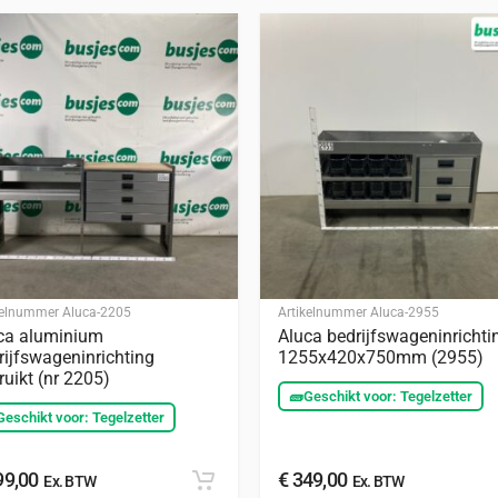
kelnummer
Aluca-2205
Artikelnummer
Aluca-2955
ca aluminium
Aluca bedrijfswageninrichti
rijfswageninrichting
1255x420x750mm (2955)
ruikt (nr 2205)
🧱
Geschikt voor: Tegelzetter
Geschikt voor: Tegelzetter
9,00
€
349,00
Ex. BTW
Ex. BTW