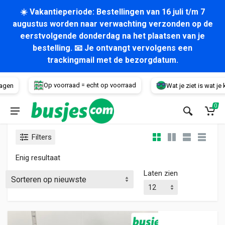
☀️ Vakantieperiode: Bestellingen van 16 juli t/m 7
augustus worden naar verwachting verzonden op de
eerstvolgende donderdag na het plaatsen van je
bestelling. 📧 Je ontvangt vervolgens een
trackingmail met de bezorgdatum.
Voertuig
Op voorraad = echt op voorraad
agen
Wat je ziet is wat je kri
0
Filters
Enig resultaat
Laten zien