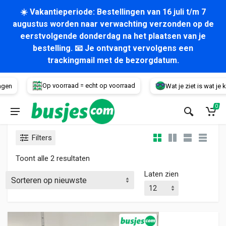
☀️ Vakantieperiode: Bestellingen van 16 juli t/m 7
augustus worden naar verwachting verzonden op de
eerstvolgende donderdag na het plaatsen van je
bestelling. 📧 Je ontvangt vervolgens een
trackingmail met de bezorgdatum.
Voertuig
Op voorraad = echt op voorraad
gen
Wat je ziet is wat je krij
0
Filters
Gesorteerd op nieuwste
Toont alle 2 resultaten
Laten zien