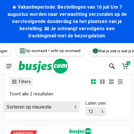
☀️ Vakantieperiode: Bestellingen van 16 juli t/m 7
augustus worden naar verwachting verzonden op de
eerstvolgende donderdag na het plaatsen van je
bestelling. 📧 Je ontvangt vervolgens een
trackingmail met de bezorgdatum.
Voertuig
Op voorraad = echt op voorraad
gen
Wat je ziet is wat je kri
0
Filters
Gesorteerd op nieuwste
Toont alle 2 resultaten
Laten zien
AANBIEDING