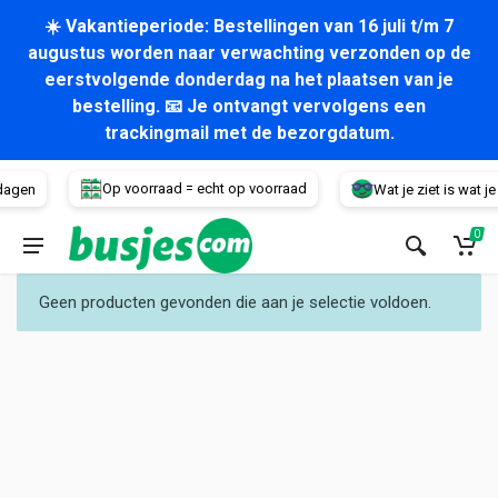
☀️ Vakantieperiode: Bestellingen van 16 juli t/m 7
augustus worden naar verwachting verzonden op de
eerstvolgende donderdag na het plaatsen van je
bestelling. 📧 Je ontvangt vervolgens een
trackingmail met de bezorgdatum.
Voertuig
Op voorraad = echt op voorraad
dagen
Wat je ziet is wat je k
0
Geen producten gevonden die aan je selectie voldoen.