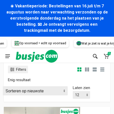
☀️ Vakantieperiode: Bestellingen van 16 juli t/m 7
augustus worden naar verwachting verzonden op de
eerstvolgende donderdag na het plaatsen van je
bestelling. 📧 Je ontvangt vervolgens een
trackingmail met de bezorgdatum.
Voertuig
Op voorraad = echt op voorraad
en
Wat je ziet is wat je krijg
0
Filters
Enig resultaat
Laten zien