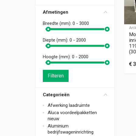
Afmetingen
Breedte (mm):
0 - 3000
Art
Mo
inr
Diepte (mm):
0 - 2000
11
(30
Hoogte (mm):
0 - 2000
€
3
Filteren
Categorieën
Afwerking laadruimte
Aluca voordeelpakketten
nieuw
Aluminium
bedrijfswageninrichting