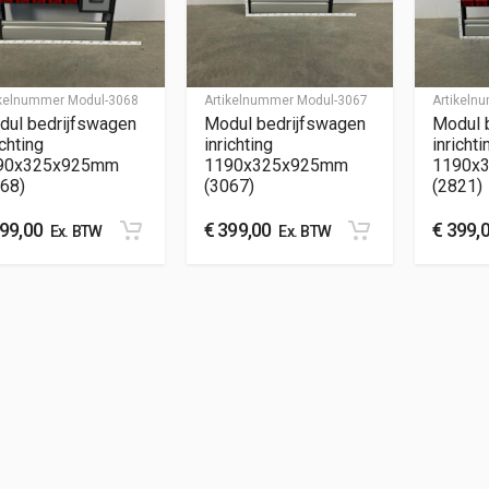
ikelnummer
Modul-3068
Artikelnummer
Modul-3067
Artikel
dul bedrijfswagen
Modul bedrijfswagen
Modul 
ichting
inrichting
inrichti
90x325x925mm
1190x325x925mm
1190x
68)
(3067)
(2821)
99,00
€
399,00
€
399,
Ex. BTW
Ex. BTW