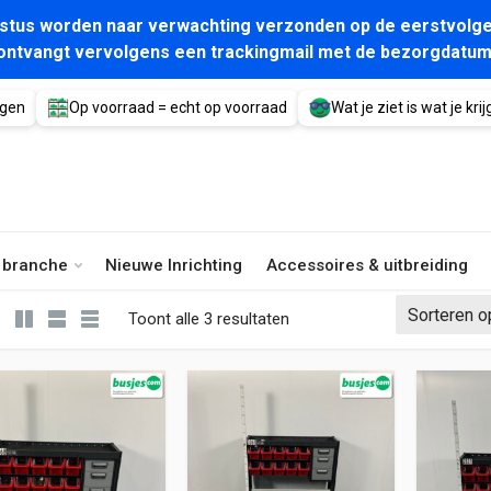
gustus worden naar verwachting verzonden op de eerstvolge
ontvangt vervolgens een trackingmail met de bezorgdatum
agen
Op voorraad = echt op voorraad
Wat je ziet is wat je krijg
e branche
Nieuwe Inrichting
Accessoires & uitbreiding
Gesorteerd op nieuwste
Toont alle 3 resultaten