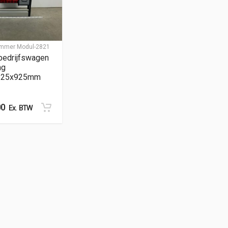
nummer
Modul-2821
bedrijfswagen
ng
325x925mm
00
Ex. BTW