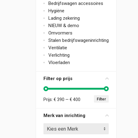
Bedrijfswagen accessoires
Hygiëne
Lading zekering
NIEUW & demo
Omvormers
Stalen bedrijfswageninrichting
Ventilatie
Verlichting
Vloerladen
Filter op prijs
Filter
Prijs:
€ 390
—
€ 400
Min. prijs
Max. prijs
Merk van inrichting
Kies een Merk