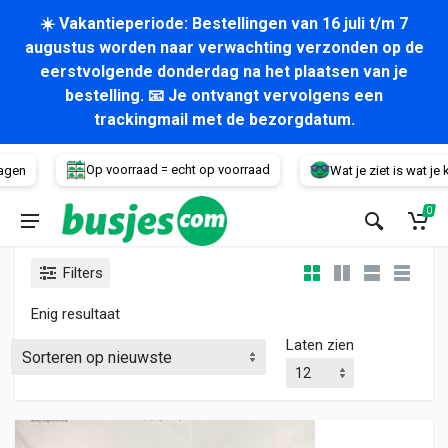
☀️ Vakantieperiode: Bestellingen van 16 juli t/m 7
augustus worden naar verwachting verzonden op de
eerstvolgende donderdag na het plaatsen van je
bestelling. 📧 Je ontvangt vervolgens een
trackingmail met de bezorgdatum.
Voertuig
Op voorraad = echt op voorraad
agen
Wat je ziet is wat je kri
0
Filters
Enig resultaat
Laten zien