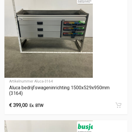
Artikelnummer
Aluca-3164
Aluca bedrijfswageninrichting 1500x529x950mm
(3164)
€
399,00
Ex. BTW