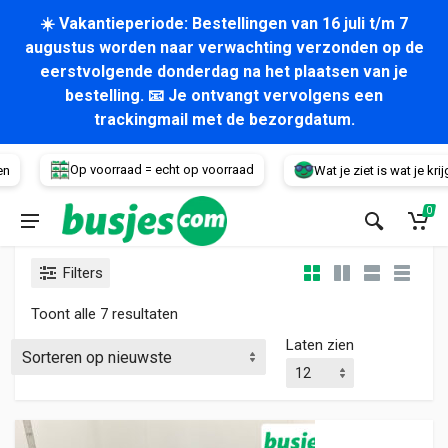
☀️ Vakantieperiode: Bestellingen van 16 juli t/m 7
augustus worden naar verwachting verzonden op de
eerstvolgende donderdag na het plaatsen van je
bestelling. 📧 Je ontvangt vervolgens een
trackingmail met de bezorgdatum.
Voertuig
Op voorraad = echt op voorraad
Wat je ziet is wat je krijgt!
0
Filters
Gesorteerd op nieuwste
Toont alle 7 resultaten
Laten zien