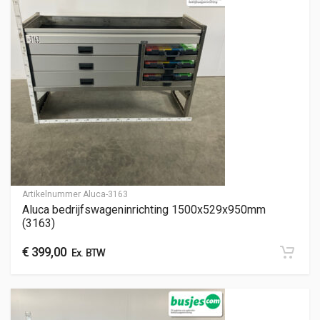
Artikelnummer
Aluca-3163
Aluca bedrijfswageninrichting 1500x529x950mm
(3163)
€
399,00
Ex. BTW