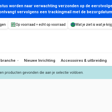
gustus worden naar verwachting verzonden op de eerstvolge
ontvangt vervolgens een trackingmail met de bezorgdatum
agen
Op voorraad = echt op voorraad
Wat je ziet is wat je krijg
e branche
Nieuwe Inrichting
Accessoires & uitbreiding
en producten gevonden die aan je selectie voldoen.