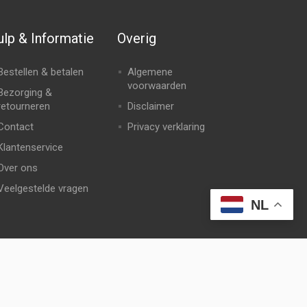
lp & Informatie
Overig
Bestellen & betalen
Algemene
voorwaarden
Bezorging &
retourneren
Disclaimer
Contact
Privacy verklaring
Klantenservice
Over ons
Veelgestelde vragen
NL