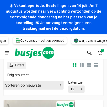
☀️ Vakantieperiode: Bestellingen van 16 juli t/m 7
augustus worden naar verwachting verzonden op de
eerstvolgende donderdag na het plaatsen van je
bestelling. 📧 Je ontvangt vervolgens een
trackingmail met de bezorgdatum.
Voertuig
Op voorraad = echt op voorraad
agen
Wat je ziet is wat je kri
0
Filters
Enig resultaat
Laten zien