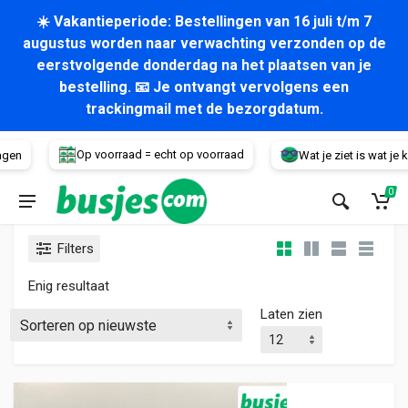
☀️ Vakantieperiode: Bestellingen van 16 juli t/m 7
augustus worden naar verwachting verzonden op de
eerstvolgende donderdag na het plaatsen van je
bestelling. 📧 Je ontvangt vervolgens een
trackingmail met de bezorgdatum.
Voertuig
Op voorraad = echt op voorraad
gen
Wat je ziet is wat je kri
0
Filters
Enig resultaat
Laten zien