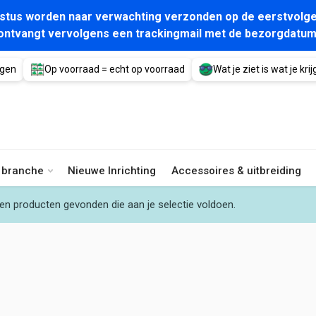
gustus worden naar verwachting verzonden op de eerstvolge
ontvangt vervolgens een trackingmail met de bezorgdatum
agen
Op voorraad = echt op voorraad
Wat je ziet is wat je krijg
e branche
Nieuwe Inrichting
Accessoires & uitbreiding
en producten gevonden die aan je selectie voldoen.