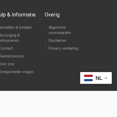
lp & Informatie
Overig
Bestellen & betalen
Algemene
voorwaarden
Bezorging &
retourneren
Disclaimer
Contact
Privacy verklaring
Klantenservice
Over ons
Veelgestelde vragen
NL