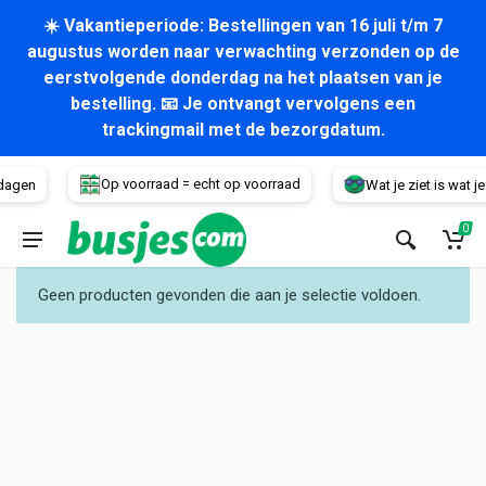
☀️ Vakantieperiode: Bestellingen van 16 juli t/m 7
augustus worden naar verwachting verzonden op de
eerstvolgende donderdag na het plaatsen van je
bestelling. 📧 Je ontvangt vervolgens een
trackingmail met de bezorgdatum.
Voertuig
Op voorraad = echt op voorraad
dagen
Wat je ziet is wat je k
0
Geen producten gevonden die aan je selectie voldoen.