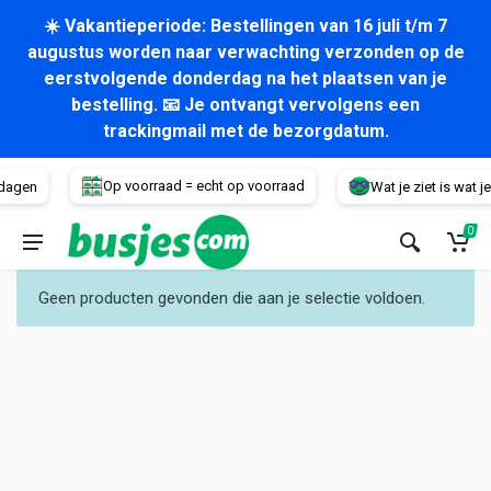
☀️ Vakantieperiode: Bestellingen van 16 juli t/m 7
augustus worden naar verwachting verzonden op de
eerstvolgende donderdag na het plaatsen van je
bestelling. 📧 Je ontvangt vervolgens een
trackingmail met de bezorgdatum.
Voertuig
Op voorraad = echt op voorraad
dagen
Wat je ziet is wat je k
0
Geen producten gevonden die aan je selectie voldoen.