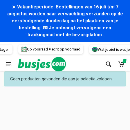
☀️ Vakantieperiode: Bestellingen van 16 juli t/m 7
augustus worden naar verwachting verzonden op de
eerstvolgende donderdag na het plaatsen van je
bestelling. 📧 Je ontvangt vervolgens een
trackingmail met de bezorgdatum.
Voertuig
Op voorraad = echt op voorraad
dagen
Wat je ziet is wat je k
0
Geen producten gevonden die aan je selectie voldoen.