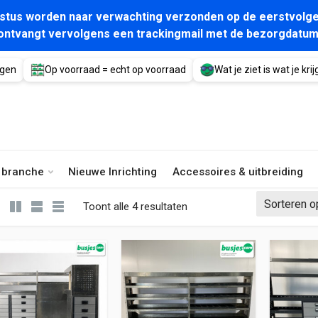
gustus worden naar verwachting verzonden op de eerstvolge
ontvangt vervolgens een trackingmail met de bezorgdatum
agen
Op voorraad = echt op voorraad
Wat je ziet is wat je krijg
e branche
Nieuwe Inrichting
Accessoires & uitbreiding
Gesorteerd op nieuwste
Toont alle 4 resultaten