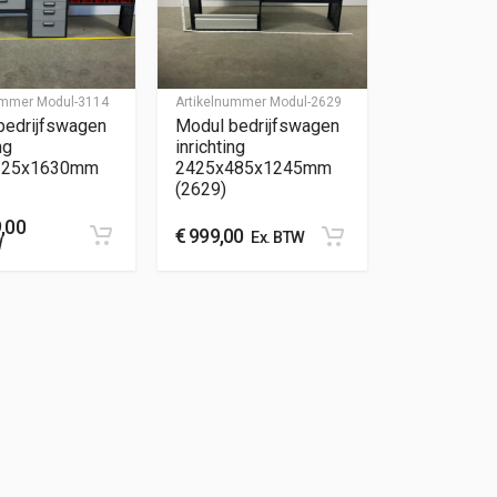
nummer
Modul-3114
Artikelnummer
Modul-2629
bedrijfswagen
Modul bedrijfswagen
ng
inrichting
325x1630mm
2425x485x1245mm
(2629)
,00
€
999,00
Ex. BTW
W