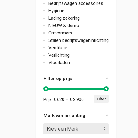
Bedrijfswagen accessoires
Hygiëne
Lading zekering
NIEUW & demo
Omvormers
Stalen bedrijfswageninrichting
Ventilatie
Verlichting
Vloerladen
Filter op prijs
Filter
Prijs:
€ 620
—
€ 2.900
Min. prijs
Max. prijs
Merk van inrichting
Kies een Merk