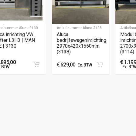
ikelnummer
Aluca-3130
Artikelnummer
Aluca-3138
Artikel
ca inrichting VW
Aluca
Modul 
fter L3H3 | MAN
bedrijfswageninrichting
inrichti
E | 3130
2970x420x1550mm
2700x
(3138)
(3114)
.895,00
€
1.199
€
629,00
Ex. BTW
. BTW
Ex. BT