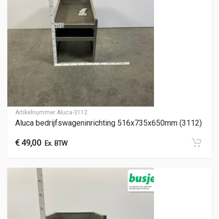
Artikelnummer
Aluca-3112
Aluca bedrijfswageninrichting 516x735x650mm (3112)
€
49,00
Ex. BTW