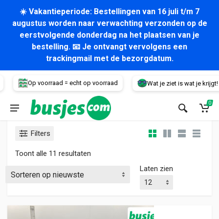
☀️ Vakantieperiode: Bestellingen van 16 juli t/m 7
augustus worden naar verwachting verzonden op de
eerstvolgende donderdag na het plaatsen van je
bestelling. 📧 Je ontvangt vervolgens een
trackingmail met de bezorgdatum.
Voertuig
Op voorraad = echt op voorraad
Wat je ziet is wat je krijgt!
0
Filters
Gesorteerd op nieuwste
Toont alle 11 resultaten
Laten zien