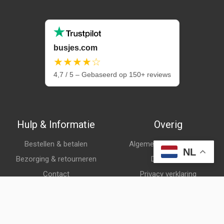
busjes.com
★★★★☆
4,7 / 5 – Gebaseerd op 150+ reviews
Hulp & Informatie
Overig
Bestellen & betalen
Algemene voorwaarden
NL
Bezorging & retourneren
Disclaimer
Contact
Privacy verklaring
Klantenservice
Over ons
Veelgestelde vragen