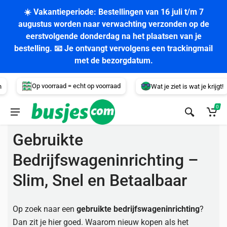
☀️ Vakantieperiode: Bestellingen van 16 juli t/m 7
augustus worden naar verwachting verzonden op de
eerstvolgende donderdag na het plaatsen van je
bestelling. 📧 Je ontvangt vervolgens een trackingmail
met de bezorgdatum.
Voertuig
Op voorraad = echt op voorraad
Wat je ziet is wat je krijgt!
0
Gebruikte
Bedrijfswageninrichting –
Slim, Snel en Betaalbaar
Op zoek naar een
gebruikte bedrijfswageninrichting
?
Dan zit je hier goed. Waarom nieuw kopen als het