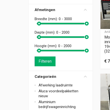
Afmetingen
Breedte (mm):
0 - 3000
Art
Diepte (mm):
0 - 2000
Mo
inr
Hoogte (mm):
0 - 2000
19
(32
€
7
Filteren
Categorieën
Afwerking laadruimte
Aluca voordeelpakketten
nieuw
Aluminium
bedrijfswageninrichting