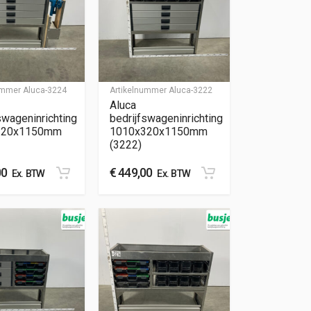
nummer
Aluca-3224
Artikelnummer
Aluca-3222
Aluca
swageninrichting
bedrijfswageninrichting
320x1150mm
1010x320x1150mm
(3222)
00
€
449,00
Ex. BTW
Ex. BTW