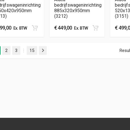
rijfswageninrichting
bedrijfswageninrichting
bedrijf
50x420x950mm
885x320x950mm
520x1
13)
(3212)
(3151)
99,00
€
449,00
€
499,
Ex. BTW
Ex. BTW
2
3
15
Resul
Volgende
…