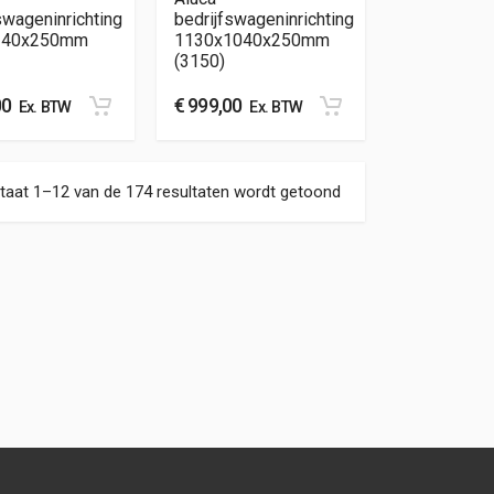
swageninrichting
bedrijfswageninrichting
340x250mm
1130x1040x250mm
(3150)
00
€
999,00
Ex. BTW
Ex. BTW
Gesorteerd op nieuw
taat 1–12 van de 174 resultaten wordt getoond