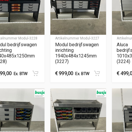
ikelnummer
Modul-3228
Artikelnummer
Modul-3227
Artikel
dul bedrijfswagen
Modul bedrijfswagen
Aluca
ichting
inrichting
bedrijf
40x485x1250mm
1940x484x1245mm
1010x
28)
(3227)
(3224)
99,00
€
999,00
€
499,
Ex. BTW
Ex. BTW