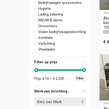
Bedrijfswagen accessoires
Hygiëne
Art
Lading zekering
Alu
NIEUW & demo
bed
Omvormers
10
Stalen bedrijfswageninrichting
(32
Ventilatie
€
4
Verlichting
Vloerladen
Filter op prijs
Filter
Prijs:
€ 10
—
€ 2.500
Min. prijs
Max. prijs
Merk van inrichting
Kies een Merk
Art
Alu