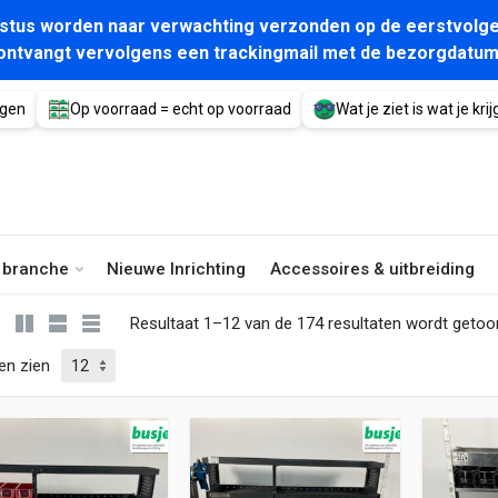
gustus worden naar verwachting verzonden op de eerstvolge
ontvangt vervolgens een trackingmail met de bezorgdatum
agen
Op voorraad = echt op voorraad
Wat je ziet is wat je krijg
e branche
Nieuwe Inrichting
Accessoires & uitbreiding
Resultaat 1–12 van de 174 resultaten wordt geto
en zien