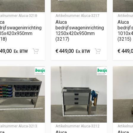
ikelnummer
Aluca-3218
Artikelnummer
Aluca-3217
Artikel
ca
Aluca
Aluca
rijfswageninrichting
bedrijfswageninrichting
bedrijf
05x420x950mm
1250x420x950mm
1010x
18)
(3217)
(3215)
49,00
€
449,00
€
449,
Ex. BTW
Ex. BTW
ikelnummer
Aluca-3213
Artikelnummer
Aluca-3212
Artikel
ca
Aluca
Aluca