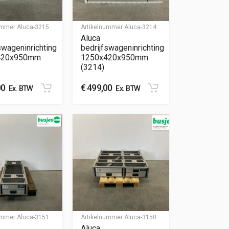
nummer
Aluca-3215
Artikelnummer
Aluca-3214
Aluca
swageninrichting
bedrijfswageninrichting
420x950mm
1250x420x950mm
(3214)
00
€
499,00
Ex. BTW
Ex. BTW
nummer
Aluca-3151
Artikelnummer
Aluca-3150
Aluca