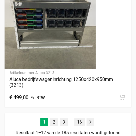
Artikelnummer
Aluca-3213
Aluca bedrijfswageninrichting 1250x420x950mm
(3213)
€
499,00
Ex. BTW
1
2
3
16
Volgende
…
Gesorte
Resultaat 1–12 van de 185 resultaten wordt getoond