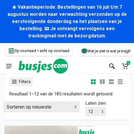
☀️ Vakantieperiode: Bestellingen van 16 juli t/m 7
augustus worden naar verwachting verzonden op de
eerstvolgende donderdag na het plaatsen van je
bestelling. 📧 Je ontvangt vervolgens een
trackingmail met de bezorgdatum.
Voertuig
Op voorraad = echt op voorraad
Wat je ziet is wat je krijgt!
0
Filters
Gesorteerd
Resultaat 1–12 van de 185 resultaten wordt getoond
Laten zien