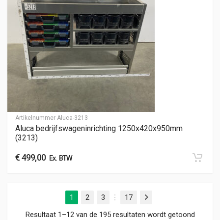
Artikelnummer
Aluca-3213
Aluca bedrijfswageninrichting 1250x420x950mm
(3213)
€
499,00
Ex. BTW
1
2
3
17
Volgende
…
Gesorte
Resultaat 1–12 van de 195 resultaten wordt getoond