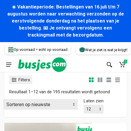
☀️ Vakantieperiode: Bestellingen van 16 juli t/m 7
augustus worden naar verwachting verzonden op de
eerstvolgende donderdag na het plaatsen van je
bestelling. 📧 Je ontvangt vervolgens een
trackingmail met de bezorgdatum.
Voertuig
Op voorraad = echt op voorraad
Wat je ziet is wat je krijgt!
0
Filters
Gesorteerd
Resultaat 1–12 van de 195 resultaten wordt getoond
Laten zien