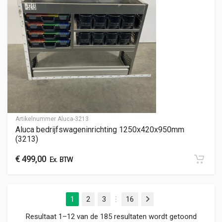
Artikelnummer
Aluca-3213
Aluca bedrijfswageninrichting 1250x420x950mm
(3213)
€
499,00
Ex. BTW
1
2
3
16
Volgende
…
Gesorte
Resultaat 1–12 van de 185 resultaten wordt getoond