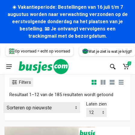
☀️ Vakantieperiode: Bestellingen van 16 juli t/m 7
augustus worden naar verwachting verzonden op de
eerstvolgende donderdag na het plaatsen van je
bestelling. 📧 Je ontvangt vervolgens een
trackingmail met de bezorgdatum.
Voertuig
Op voorraad = echt op voorraad
Wat je ziet is wat je krijgt!
0
Filters
Gesorteerd
Resultaat 1–12 van de 185 resultaten wordt getoond
Laten zien