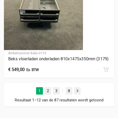
Artikelnummer
Beks-3179
Beks vloerladen onderladen 810x1475x350mm (3179)
€
549,00
Ex. BTW
1
2
3
8
Volgende
…
Gesorte
Resultaat 1–12 van de 87 resultaten wordt getoond