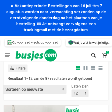
☀️ Vakantieperiode: Bestellingen van 16 juli t/m 7
augustus worden naar verwachting verzonden op de
eerstvolgende donderdag na het plaatsen van je
bestelling. 📧 Je ontvangt vervolgens een
trackingmail met de bezorgdatum.
Voertuig
Op voorraad = echt op voorraad
Wat je ziet is wat je krijgt!
0
Filters
Gesorteerd 
Resultaat 1–12 van de 87 resultaten wordt getoond
Laten zien