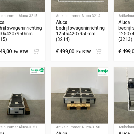
ikelnummer
Aluca-3215
Artikelnummer
Aluca-3214
Artikel
ca
Aluca
Aluca
rijfswageninrichting
bedrijfswageninrichting
bedrijf
10x420x950mm
1250x420x950mm
1250x
15)
(3214)
(3213)
49,00
€
499,00
€
499,
Ex. BTW
Ex. BTW
ikelnummer
Aluca-3151
Artikelnummer
Aluca-3150
Artikel
ca
Aluca
Aluca