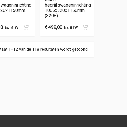
swageninrichting
bedrijfswageninrichting
320x1150mm
1005x320x1150mm
(3208)
00
€
499,00
Ex. BTW
Ex. BTW
Gesorteerd op nieuw
taat 1–12 van de 118 resultaten wordt getoond