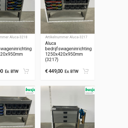
nummer
Aluca-3218
Artikelnummer
Aluca-3217
Aluca
swageninrichting
bedrijfswageninrichting
420x950mm
1250x420x950mm
(3217)
00
€
449,00
Ex. BTW
Ex. BTW