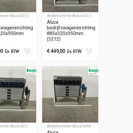
nummer
Aluca-3213
Artikelnummer
Aluca-3212
Aluca
swageninrichting
bedrijfswageninrichting
420x950mm
885x320x950mm
(3212)
00
€
449,00
Ex. BTW
Ex. BTW
nummer
Aluca-3211
Artikelnummer
Aluca-3208
Aluca