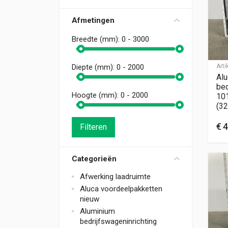
Afmetingen
Breedte (mm):
0 - 3000
Art
Diepte (mm):
0 - 2000
Alu
bed
Hoogte (mm):
0 - 2000
10
(32
€
4
Filteren
Categorieën
Afwerking laadruimte
Aluca voordeelpakketten
nieuw
Aluminium
bedrijfswageninrichting