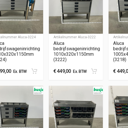
ikelnummer
Aluca-3224
Artikelnummer
Aluca-3222
Artikel
ca
Aluca
Aluca
rijfswageninrichting
bedrijfswageninrichting
bedrijf
10x320x1150mm
1010x320x1150mm
1005x
24)
(3222)
(3218)
99,00
€
449,00
€
449,
Ex. BTW
Ex. BTW