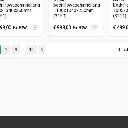
rijfswageninrichting
bedrijfswageninrichting
bedrijf
0x1340x250mm
1130x1040x250mm
1005x
51)
(3150)
(3211)
99,00
€
999,00
€
499,
Ex. BTW
Ex. BTW
2
3
10
Resul
Volgende
…