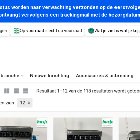
gustus worden naar verwachting verzonden op de eerstvolge
ontvangt vervolgens een trackingmail met de bezorgdatum
agen
Op voorraad = echt op voorraad
Wat je ziet is wat je krijg
e branche
Nieuwe Inrichting
Accessoires & uitbreiding
Resultaat 1–12 van de 118 resultaten wordt geto
en zien