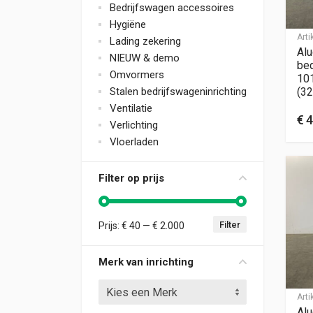
Bedrijfswagen accessoires
Hygiëne
Art
Lading zekering
Alu
NIEUW & demo
bed
Omvormers
10
Stalen bedrijfswageninrichting
(32
Ventilatie
€
4
Verlichting
Vloerladen
Filter op prijs
Filter
Prijs:
€ 40
—
€ 2.000
Min. prijs
Max. prijs
Merk van inrichting
Kies een Merk
Art
Alu