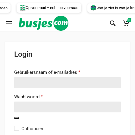
Voertuig
Op voorraad = echt op voorraad
agen
Wat je ziet is wat je krijg
0
Login
Gebruikersnaam of e-mailadres
*
Wachtwoord
*
Onthouden