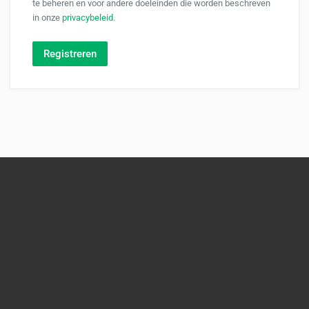
te beheren en voor andere doeleinden die worden beschreven
in onze
privacybeleid
.
Registreren