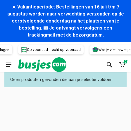
☀️ Vakantieperiode: Bestellingen van 16 juli t/m 7
augustus worden naar verwachting verzonden op de
eerstvolgende donderdag na het plaatsen van je
bestelling. 📧 Je ontvangt vervolgens een
trackingmail met de bezorgdatum.
Voertuig
Op voorraad = echt op voorraad
dagen
Wat je ziet is wat je k
0
Geen producten gevonden die aan je selectie voldoen.