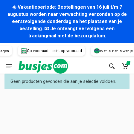
☀️ Vakantieperiode: Bestellingen van 16 juli t/m 7
augustus worden naar verwachting verzonden op de
eerstvolgende donderdag na het plaatsen van je
bestelling. 📧 Je ontvangt vervolgens een
trackingmail met de bezorgdatum.
Voertuig
Op voorraad = echt op voorraad
dagen
Wat je ziet is wat je k
0
Geen producten gevonden die aan je selectie voldoen.