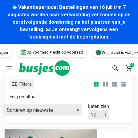
☀️ Vakantieperiode: Bestellingen van 16 juli t/m 7
augustus worden naar verwachting verzonden op de
eerstvolgende donderdag na het plaatsen van je
bestelling. 📧 Je ontvangt vervolgens een
trackingmail met de bezorgdatum.
Voertuig
Op voorraad = echt op voorraad
gen
Wat je ziet is wat je kri
0
Filters
Enig resultaat
Laten zien