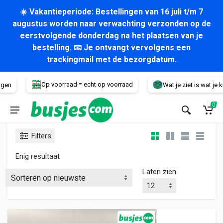
☀️ Vakantieperiode: Bestellingen van 16 juli t/m 7
augustus worden naar verwachting verzonden op de
eerstvolgende donderdag na het plaatsen van je
bestelling. 📧 Je ontvangt vervolgens een
trackingmail met de bezorgdatum.
Voertuig
Op voorraad = echt op voorraad
gen
Wat je ziet is wat je kri
0
Filters
Enig resultaat
Laten zien