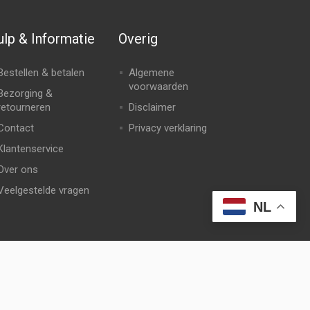
lp & Informatie
Overig
Bestellen & betalen
Algemene
voorwaarden
Bezorging &
retourneren
Disclaimer
Contact
Privacy verklaring
Klantenservice
Over ons
Veelgestelde vragen
NL