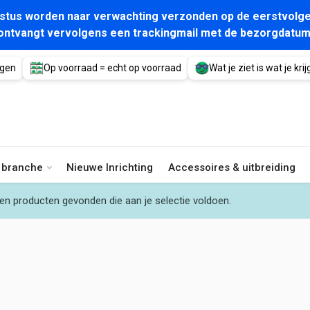
gustus worden naar verwachting verzonden op de eerstvolge
ontvangt vervolgens een trackingmail met de bezorgdatum
agen
Op voorraad = echt op voorraad
Wat je ziet is wat je krijg
e branche
Nieuwe Inrichting
Accessoires & uitbreiding
en producten gevonden die aan je selectie voldoen.