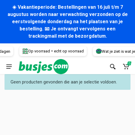
☀️ Vakantieperiode: Bestellingen van 16 juli t/m 7
augustus worden naar verwachting verzonden op de
eerstvolgende donderdag na het plaatsen van je
bestelling. 📧 Je ontvangt vervolgens een
trackingmail met de bezorgdatum.
Voertuig
Op voorraad = echt op voorraad
dagen
Wat je ziet is wat je k
0
Geen producten gevonden die aan je selectie voldoen.