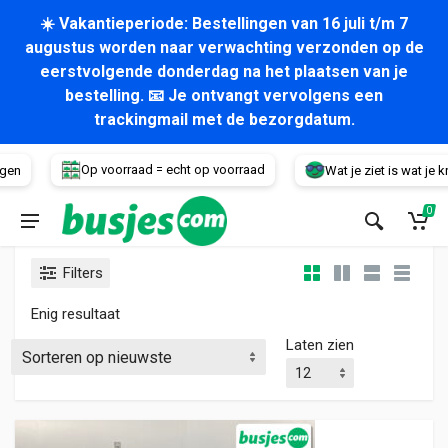
☀️ Vakantieperiode: Bestellingen van 16 juli t/m 7
augustus worden naar verwachting verzonden op de
eerstvolgende donderdag na het plaatsen van je
bestelling. 📧 Je ontvangt vervolgens een
trackingmail met de bezorgdatum.
Voertuig
Op voorraad = echt op voorraad
gen
Wat je ziet is wat je krij
0
Filters
Enig resultaat
Laten zien