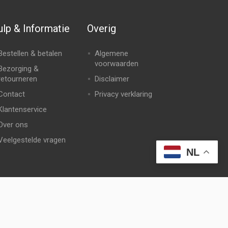
lp & Informatie
Overig
Bestellen & betalen
Algemene
voorwaarden
Bezorging &
retourneren
Disclaimer
Contact
Privacy verklaring
Klantenservice
Over ons
Veelgestelde vragen
NL