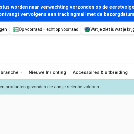
gustus worden naar verwachting verzonden op de eerstvolge
ontvangt vervolgens een trackingmail met de bezorgdatum
agen
Op voorraad = echt op voorraad
Wat je ziet is wat je krijg
e branche
Nieuwe Inrichting
Accessoires & uitbreiding
en producten gevonden die aan je selectie voldoen.