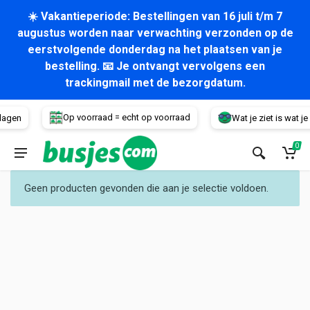
☀️ Vakantieperiode: Bestellingen van 16 juli t/m 7
augustus worden naar verwachting verzonden op de
eerstvolgende donderdag na het plaatsen van je
bestelling. 📧 Je ontvangt vervolgens een
trackingmail met de bezorgdatum.
Voertuig
Op voorraad = echt op voorraad
dagen
Wat je ziet is wat je k
0
Geen producten gevonden die aan je selectie voldoen.