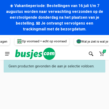
☀️ Vakantieperiode: Bestellingen van 16 juli t/m 7
augustus worden naar verwachting verzonden op de
eerstvolgende donderdag na het plaatsen van je
bestelling. 📧 Je ontvangt vervolgens een
trackingmail met de bezorgdatum.
Voertuig
Op voorraad = echt op voorraad
dagen
Wat je ziet is wat je k
0
Geen producten gevonden die aan je selectie voldoen.