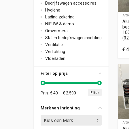
Bedrijfswagen accessoires
Hygiëne
Art
Lading zekering
Alu
NIEUW & demo
bed
Omvormers
10
Stalen bedrijfswageninrichting
(32
Ventilatie
€
4
Verlichting
Vloerladen
Filter op prijs
Filter
Prijs:
€ 40
—
€ 2.500
Min. prijs
Max. prijs
Merk van inrichting
Kies een Merk
Art
Alu