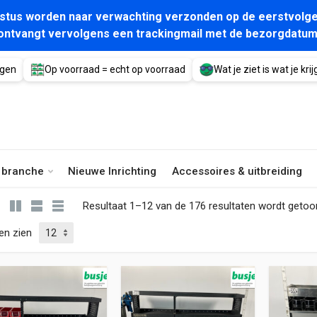
gustus worden naar verwachting verzonden op de eerstvolge
ontvangt vervolgens een trackingmail met de bezorgdatum
agen
Op voorraad = echt op voorraad
Wat je ziet is wat je krijg
e branche
Nieuwe Inrichting
Accessoires & uitbreiding
Resultaat 1–12 van de 176 resultaten wordt geto
en zien