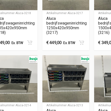
ikelnummer
Aluca-3218
Artikelnummer
Aluca-3217
Artikel
ca
Aluca
Aluca
rijfswageninrichting
bedrijfswageninrichting
bedrijf
05x420x950mm
1250x420x950mm
1500x
18)
(3217)
(3216)
49,00
€
449,00
€
349,
Ex. BTW
Ex. BTW
ikelnummer
Aluca-3214
Artikelnummer
Aluca-3213
Artikel
ca
Aluca
Aluca