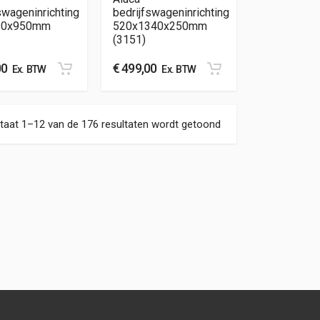
swageninrichting
bedrijfswageninrichting
20x950mm
520x1340x250mm
(3151)
00
€
499,00
Ex. BTW
Ex. BTW
Gesorteerd op nieuw
taat 1–12 van de 176 resultaten wordt getoond