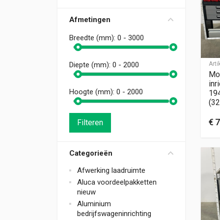
Afmetingen
Breedte (mm):
0 - 3000
Art
Diepte (mm):
0 - 2000
Mo
inr
Hoogte (mm):
0 - 2000
19
(32
€
7
Filteren
Categorieën
Afwerking laadruimte
Aluca voordeelpakketten
nieuw
Aluminium
bedrijfswageninrichting