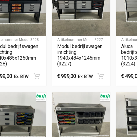
ikelnummer
Modul-3228
Artikelnummer
Modul-3227
Artikel
dul bedrijfswagen
Modul bedrijfswagen
Aluca
ichting
inrichting
bedrijf
40x485x1250mm
1940x484x1245mm
1010x
28)
(3227)
(3224)
99,00
€
999,00
€
499,
Ex. BTW
Ex. BTW