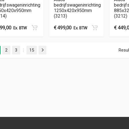
rijfswageninrichting
bedrijfswageninrichting
bedrijf
50x420x950mm
1250x420x950mm
885x3
14)
(3213)
(3212)
99,00
€
499,00
€
449,
Ex. BTW
Ex. BTW
2
3
15
Resul
Volgende
…