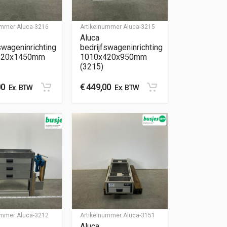
nummer
Aluca-3216
Artikelnummer
Aluca-3215
Aluca
swageninrichting
bedrijfswageninrichting
420x1450mm
1010x420x950mm
(3215)
00
€
449,00
Ex. BTW
Ex. BTW
nummer
Aluca-3212
Artikelnummer
Aluca-3151
Aluca