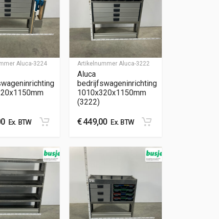
nummer
Aluca-3224
Artikelnummer
Aluca-3222
Aluca
swageninrichting
bedrijfswageninrichting
320x1150mm
1010x320x1150mm
(3222)
00
€
449,00
Ex. BTW
Ex. BTW