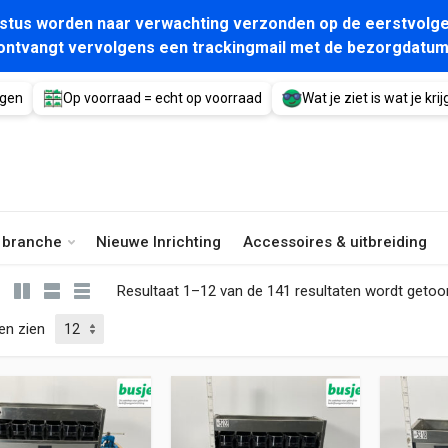
gustus worden naar verwachting verzonden op de eerstvolge
ontvangt vervolgens een trackingmail met de bezorgdatum
agen
Op voorraad = echt op voorraad
Wat je ziet is wat je krijg
e branche
Nieuwe Inrichting
Accessoires & uitbreiding
Resultaat 1–12 van de 141 resultaten wordt geto
en zien