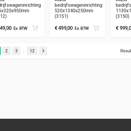
rijfswageninrichting
bedrijfswageninrichting
bedrijf
5x320x950mm
520x1340x250mm
1130x
12)
(3151)
(3150)
49,00
€
499,00
€
999,
Ex. BTW
Ex. BTW
2
3
12
Resul
Volgende
…