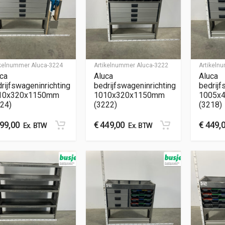
ikelnummer
Aluca-3224
Artikelnummer
Aluca-3222
Artikel
ca
Aluca
Aluca
rijfswageninrichting
bedrijfswageninrichting
bedrijf
10x320x1150mm
1010x320x1150mm
1005x
24)
(3222)
(3218)
99,00
€
449,00
€
449,
Ex. BTW
Ex. BTW