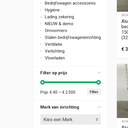
Bedrijfswagen accessoires
Hygiëne
Art
Lading zekering
Alu
NIEUW & demo
bed
Omvormers
15
Stalen bedrijfswageninrichting
(32
Ventilatie
€
3
Verlichting
Vloerladen
Filter op prijs
Filter
Prijs:
€ 40
—
€ 2.000
Min. prijs
Max. prijs
Merk van inrichting
Kies een Merk
Art
Alu