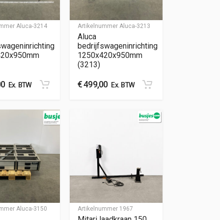
nummer
Aluca-3214
Artikelnummer
Aluca-3213
Aluca
swageninrichting
bedrijfswageninrichting
420x950mm
1250x420x950mm
(3213)
00
€
499,00
Ex. BTW
Ex. BTW
nummer
Aluca-3150
Artikelnummer
1967
Mitari laadkraan 150