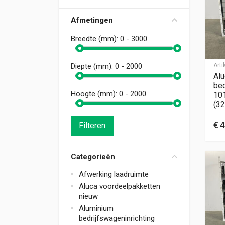
Afmetingen
Breedte (mm):
0 - 3000
Art
Diepte (mm):
0 - 2000
Alu
bed
Hoogte (mm):
0 - 2000
10
(32
€
4
Filteren
Categorieën
Afwerking laadruimte
Aluca voordeelpakketten
nieuw
Aluminium
bedrijfswageninrichting