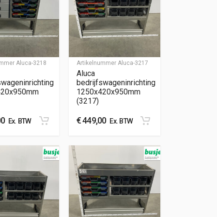
nummer
Aluca-3218
Artikelnummer
Aluca-3217
Aluca
swageninrichting
bedrijfswageninrichting
420x950mm
1250x420x950mm
(3217)
00
€
449,00
Ex. BTW
Ex. BTW