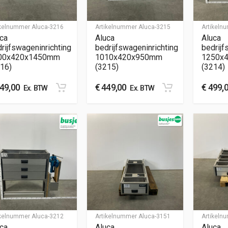
ikelnummer
Aluca-3216
Artikelnummer
Aluca-3215
Artikel
ca
Aluca
Aluca
rijfswageninrichting
bedrijfswageninrichting
bedrijf
00x420x1450mm
1010x420x950mm
1250x
16)
(3215)
(3214)
49,00
€
449,00
€
499,
Ex. BTW
Ex. BTW
ikelnummer
Aluca-3212
Artikelnummer
Aluca-3151
Artikel
ca
Aluca
Aluca