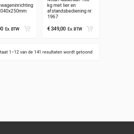
swageninrichting
kg met lier en
1040x250mm
afstandsbediening nr.
1967
00
€
349,00
Ex. BTW
Ex. BTW
Gesorteerd op nieuw
taat 1–12 van de 141 resultaten wordt getoond