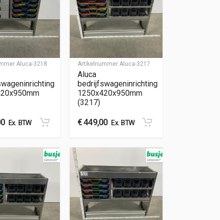
nummer
Aluca-3218
Artikelnummer
Aluca-3217
Aluca
swageninrichting
bedrijfswageninrichting
420x950mm
1250x420x950mm
(3217)
00
€
449,00
Ex. BTW
Ex. BTW