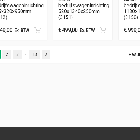
rijfswageninrichting
bedrijfswageninrichting
bedrijf
5x320x950mm
520x1340x250mm
1130x
12)
(3151)
(3150)
49,00
€
499,00
€
999,
Ex. BTW
Ex. BTW
2
3
13
Resul
Volgende
…