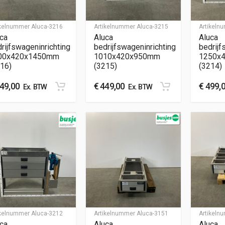
ikelnummer
Aluca-3216
Artikelnummer
Aluca-3215
Artikel
ca
Aluca
Aluca
rijfswageninrichting
bedrijfswageninrichting
bedrijf
00x420x1450mm
1010x420x950mm
1250x
16)
(3215)
(3214)
49,00
€
449,00
€
499,
Ex. BTW
Ex. BTW
ikelnummer
Aluca-3212
Artikelnummer
Aluca-3151
Artikel
ca
Aluca
Aluca