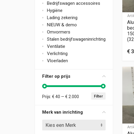
Bedrijfswagen accessoires
Hygiëne
Art
Lading zekering
Alu
NIEUW & demo
bed
Omvormers
15
Stalen bedrijfswageninrichting
(32
Ventilatie
€
3
Verlichting
Vloerladen
Filter op prijs
Filter
Prijs:
€ 40
—
€ 2.000
Min. prijs
Max. prijs
Merk van inrichting
Kies een Merk
Art
Alu