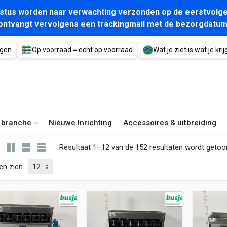
gustus worden naar verwachting verzonden op de eerstvolge
ontvangt vervolgens een trackingmail met de bezorgdatum
agen
Op voorraad = echt op voorraad
Wat je ziet is wat je krijg
e branche
Nieuwe Inrichting
Accessoires & uitbreiding
Resultaat 1–12 van de 152 resultaten wordt geto
en zien