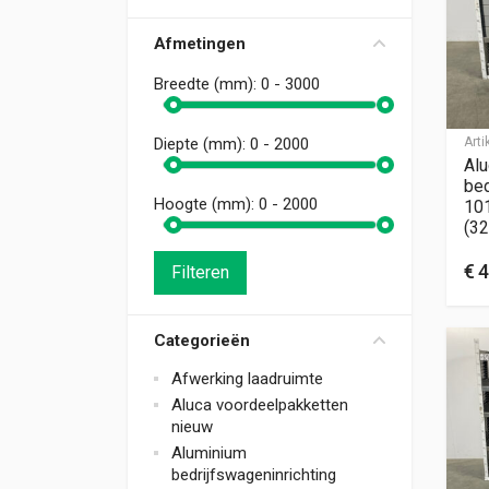
Afmetingen
Breedte (mm):
0 - 3000
Art
Diepte (mm):
0 - 2000
Alu
bed
Hoogte (mm):
0 - 2000
10
(32
€
4
Filteren
Categorieën
Afwerking laadruimte
Aluca voordeelpakketten
nieuw
Aluminium
bedrijfswageninrichting