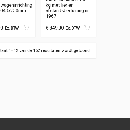
swageninrichting
kg met lier en
1040x250mm
afstandsbediening nr.
1967
00
€
349,00
Ex. BTW
Ex. BTW
Gesorteerd op nieuw
taat 1–12 van de 152 resultaten wordt getoond