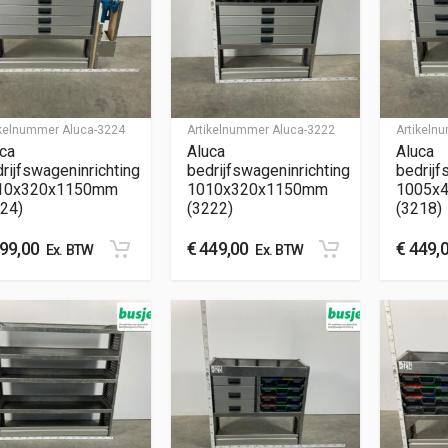
ikelnummer
Aluca-3224
Artikelnummer
Aluca-3222
Artikel
ca
Aluca
Aluca
rijfswageninrichting
bedrijfswageninrichting
bedrijf
10x320x1150mm
1010x320x1150mm
1005x
24)
(3222)
(3218)
99,00
€
449,00
€
449,
Ex. BTW
Ex. BTW