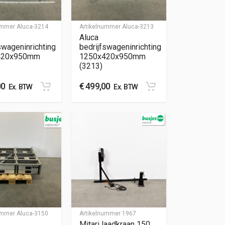
nummer
Aluca-3214
Artikelnummer
Aluca-3213
Aluca
swageninrichting
bedrijfswageninrichting
420x950mm
1250x420x950mm
(3213)
00
€
499,00
Ex. BTW
Ex. BTW
nummer
Aluca-3150
Artikelnummer
1967
Mitari laadkraan 150