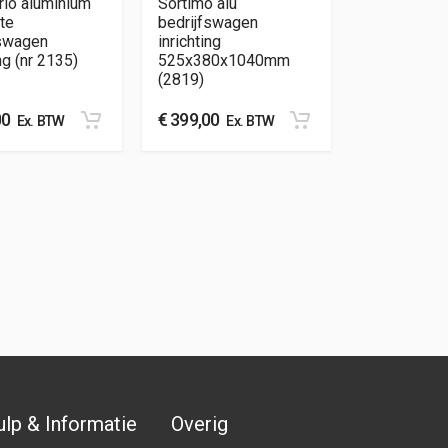
rio aluminium
Sortimo alu
te
bedrijfswagen
fswagen
inrichting
ng (nr 2135)
525x380x1040mm
(2819)
00
€
399,00
Ex. BTW
Ex. BTW
lp & Informatie
Overig