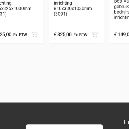
Bott Va
ichting
inrichting
gebruik
5x325x1030mm
810x330x1030mm
bedrij
31)
(3091)
inrichti
25,00
€
325,00
€
149,
Ex. BTW
Ex. BTW
Hu