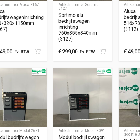
ikelnummer
Aluca-3167
Artikelnummer
Sortimo-
Artikel
3127
ca
Aluca
Sortimo alu
rijfswageninrichting
bedrijf
bedrijfswagen
0x320x1150mm
516x7
inrichting
67)
(3112)
760x355x840mm
(3127)
49,00
€
299,00
€
49,0
Ex. BTW
Ex. BTW
ikelnummer
Modul-2631
Artikelnummer
Modul-3091
Artikel
(locatie 
dul bedrijfswagen
Modul bedrijfswagen