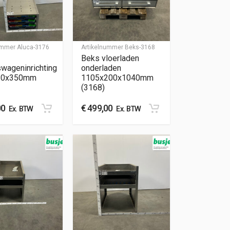
nummer
Aluca-3176
Artikelnummer
Beks-3168
Beks vloerladen
swageninrichting
onderladen
20x350mm
1105x200x1040mm
(3168)
00
€
499,00
Ex. BTW
Ex. BTW