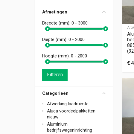
Afmetingen
Breedte (mm):
0 - 3000
Art
Alu
bed
Diepte (mm):
0 - 2000
88
(32
Hoogte (mm):
0 - 2000
€
4
Filteren
Categorieën
Afwerking laadruimte
Aluca voordeelpakketten
nieuw
Aluminium
bedrijfswageninrichting