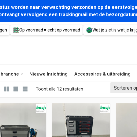
gustus worden naar verwachting verzonden op de eerstvolge
ontvangt vervolgens een trackingmail met de bezorgdatum
agen
Op voorraad = echt op voorraad
Wat je ziet is wat je krijg
e branche
Nieuwe Inrichting
Accessoires & uitbreiding
Gesorteerd op nieuwste
Toont alle 12 resultaten