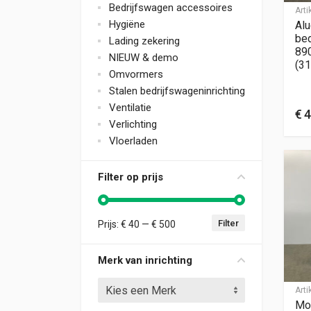
Bedrijfswagen accessoires
Art
Hygiëne
Alu
bed
Lading zekering
89
NIEUW & demo
(31
Omvormers
Stalen bedrijfswageninrichting
Ventilatie
€
4
Verlichting
Vloerladen
Filter op prijs
Filter
Prijs:
€ 40
—
€ 500
Min. prijs
Max. prijs
Merk van inrichting
Kies een Merk
Art
Mo