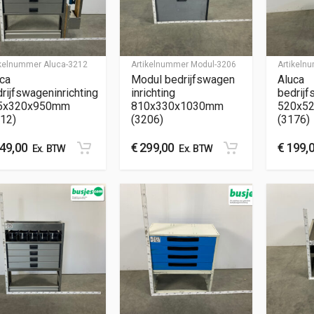
ikelnummer
Aluca-3212
Artikelnummer
Modul-3206
Artikel
ca
Modul bedrijfswagen
Aluca
rijfswageninrichting
inrichting
bedrijf
5x320x950mm
810x330x1030mm
520x5
12)
(3206)
(3176)
49,00
€
299,00
€
199,
Ex. BTW
Ex. BTW