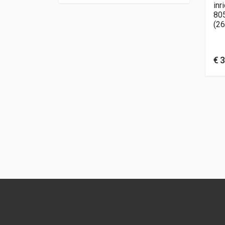
inr
80
(26
€
3