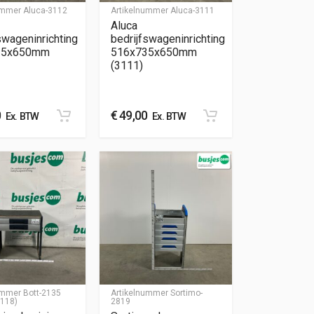
nummer
Aluca-3112
Artikelnummer
Aluca-3111
Aluca
swageninrichting
bedrijfswageninrichting
35x650mm
516x735x650mm
(3111)
0
€
49,00
Ex. BTW
Ex. BTW
nummer
Bott-2135
Artikelnummer
Sortimo-
3118)
2819