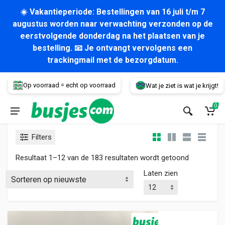
☀️ Vakantieperiode: Bestellingen van 16 juli t/m 7
augustus worden naar verwachting verzonden op de
eerstvolgende donderdag na het plaatsen van je
bestelling. 📧 Je ontvangt vervolgens een
trackingmail met de bezorgdatum.
Voertuig
Op voorraad = echt op voorraad
Wat je ziet is wat je krijgt!
0
Filters
Gesorteerd
Resultaat 1–12 van de 183 resultaten wordt getoond
Laten zien