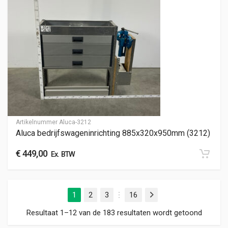
Artikelnummer
Aluca-3212
Aluca bedrijfswageninrichting 885x320x950mm (3212)
€
449,00
Ex. BTW
1
2
3
16
Volgende
…
Gesorte
Resultaat 1–12 van de 183 resultaten wordt getoond