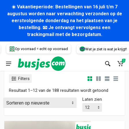
☀️ Vakantieperiode: Bestellingen van 16 juli t/m 7
augustus worden naar verwachting verzonden op de
eerstvolgende donderdag na het plaatsen van je
bestelling. 📧 Je ontvangt vervolgens een
trackingmail met de bezorgdatum.
Voertuig
Op voorraad = echt op voorraad
Wat je ziet is wat je krijgt!
0
Filters
Gesorteerd
Resultaat 1–12 van de 188 resultaten wordt getoond
Laten zien