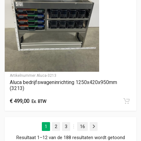
Artikelnummer
Aluca-3213
Aluca bedrijfswageninrichting 1250x420x950mm
(3213)
€
499,00
Ex. BTW
1
2
3
16
Volgende
…
Gesorte
Resultaat 1–12 van de 188 resultaten wordt getoond