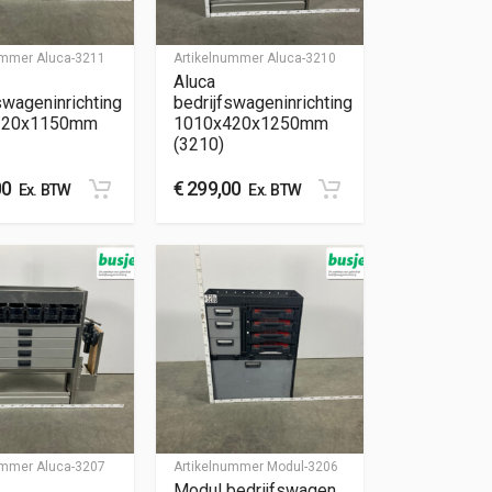
nummer
Aluca-3211
Artikelnummer
Aluca-3210
Aluca
swageninrichting
bedrijfswageninrichting
320x1150mm
1010x420x1250mm
(3210)
00
€
299,00
Ex. BTW
Ex. BTW
nummer
Aluca-3207
Artikelnummer
Modul-3206
Modul bedrijfswagen