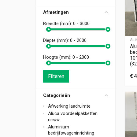
Afmetingen
Breedte (mm):
0 - 3000
Art
Diepte (mm):
0 - 2000
Alu
bed
Hoogte (mm):
0 - 2000
10
(32
€
4
Filteren
Categorieën
Afwerking laadruimte
Aluca voordeelpakketten
nieuw
Aluminium
bedrijfswageninrichting