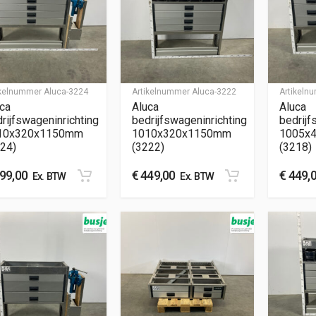
ikelnummer
Aluca-3224
Artikelnummer
Aluca-3222
Artikel
ca
Aluca
Aluca
rijfswageninrichting
bedrijfswageninrichting
bedrijf
10x320x1150mm
1010x320x1150mm
1005x
24)
(3222)
(3218)
99,00
€
449,00
€
449,
Ex. BTW
Ex. BTW