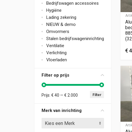
Bedrijfswagen accessoires
Hygiëne
Art
Lading zekering
Alu
NIEUW & demo
bed
Omvormers
88
Stalen bedrijfswageninrichting
(32
Ventilatie
€
4
Verlichting
Vloerladen
Filter op prijs
Filter
Prijs:
€ 40
—
€ 2.000
Min. prijs
Max. prijs
Merk van inrichting
Kies een Merk
Art
Alu