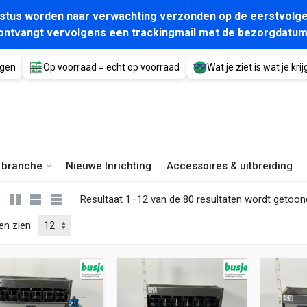
gustus worden naar verwachting verzonden op de eerstvolge
ontvangt vervolgens een trackingmail met de bezorgdatum
agen
Op voorraad = echt op voorraad
Wat je ziet is wat je krijg
e branche
Nieuwe Inrichting
Accessoires & uitbreiding
Resultaat 1–12 van de 80 resultaten wordt getoon
en zien