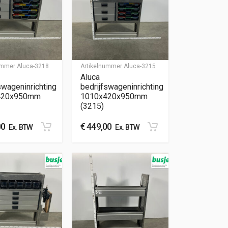
nummer
Aluca-3218
Artikelnummer
Aluca-3215
Aluca
swageninrichting
bedrijfswageninrichting
420x950mm
1010x420x950mm
(3215)
00
€
449,00
Ex. BTW
Ex. BTW