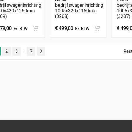
rijfswageninrichting
bedrijfswageninrichting
bedrijf
10x420x1250mm
1005x320x1150mm
1005x
09)
(3208)
(3207)
79,00
€
499,00
€
499,
Ex. BTW
Ex. BTW
2
3
7
Resu
Volgende
…