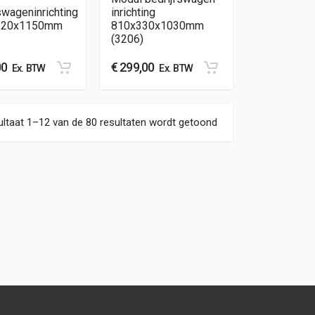
swageninrichting
inrichting
320x1150mm
810x330x1030mm
(3206)
00
€
299,00
Ex. BTW
Ex. BTW
Gesorteerd op nieuw
ltaat 1–12 van de 80 resultaten wordt getoond