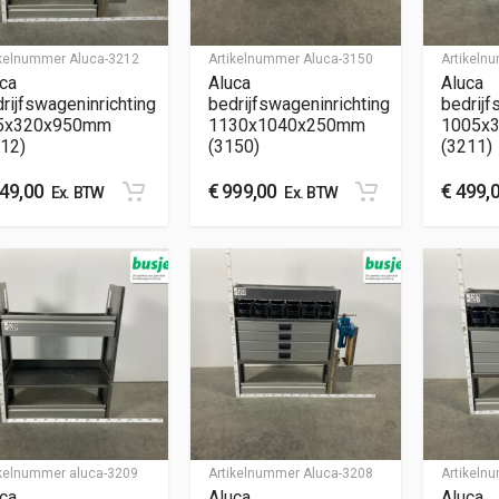
ikelnummer
Aluca-3212
Artikelnummer
Aluca-3150
Artikel
ca
Aluca
Aluca
rijfswageninrichting
bedrijfswageninrichting
bedrijf
5x320x950mm
1130x1040x250mm
1005x
12)
(3150)
(3211)
49,00
€
999,00
€
499,
Ex. BTW
Ex. BTW
ikelnummer
aluca-3209
Artikelnummer
Aluca-3208
Artikel
ca
Aluca
Aluca