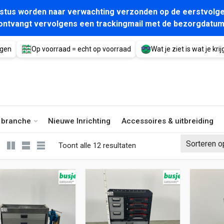
gustus worden naar verwachting verzonden op de eerstvolge
ontvangt vervolgens een trackingmail met de bezorgdatum
agen
Op voorraad = echt op voorraad
Wat je ziet is wat je krijg
e branche
Nieuwe Inrichting
Accessoires & uitbreiding
Gesorteerd op nieuwste
Toont alle 12 resultaten