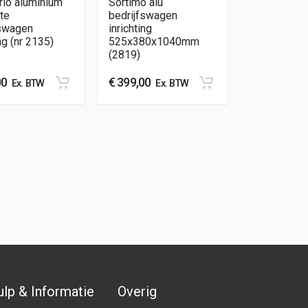
rio aluminium
Sortimo alu
te
bedrijfswagen
fswagen
inrichting
ng (nr 2135)
525x380x1040mm
(2819)
00
€
399,00
Ex. BTW
Ex. BTW
lp & Informatie
Overig