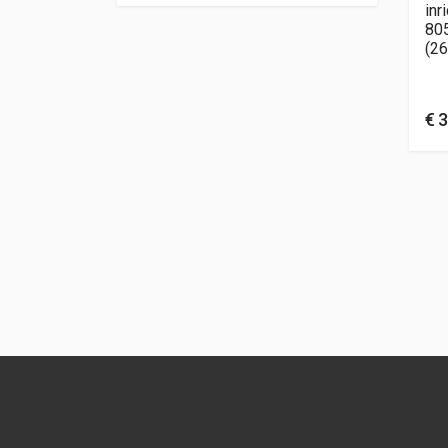
inr
80
(26
€
3