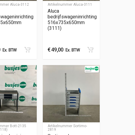
nummer
Aluca-3112
Artikelnummer
Aluca-3111
Aluca
swageninrichting
bedrijfswageninrichting
35x650mm
516x735x650mm
(3111)
0
€
49,00
Ex. BTW
Ex. BTW
nummer
Bott-2135
Artikelnummer
Sortimo-
3118)
2819