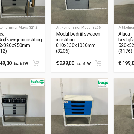
ikelnummer
Aluca-3212
Artikelnummer
Modul-3206
Artikel
ca
Modul bedrijfswagen
Aluca
rijfswageninrichting
inrichting
bedrijf
5x320x950mm
810x330x1030mm
520x5
12)
(3206)
(3176)
49,00
€
299,00
€
199,
Ex. BTW
Ex. BTW