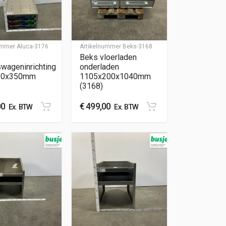
nummer
Aluca-3176
Artikelnummer
Beks-3168
Beks vloerladen
swageninrichting
onderladen
20x350mm
1105x200x1040mm
(3168)
00
€
499,00
Ex. BTW
Ex. BTW