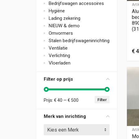
Bedrijfswagen accessoires
Art
Hygiëne
Alu
bed
Lading zekering
89
NIEUW & demo
(31
Omvormers
Stalen bedrijfswageninrichting
Ventilatie
€
4
Verlichting
Vloerladen
Filter op prijs
Filter
Prijs:
€ 40
—
€ 500
Min. prijs
Max. prijs
Merk van inrichting
Kies een Merk
Art
Mo