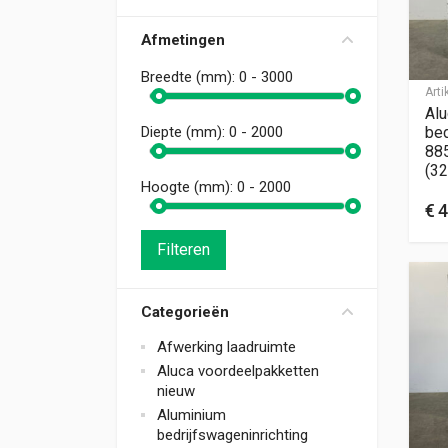
Afmetingen
Breedte (mm):
0 - 3000
Art
Alu
bed
Diepte (mm):
0 - 2000
88
(32
Hoogte (mm):
0 - 2000
€
4
Filteren
Categorieën
Afwerking laadruimte
Aluca voordeelpakketten
nieuw
Aluminium
bedrijfswageninrichting