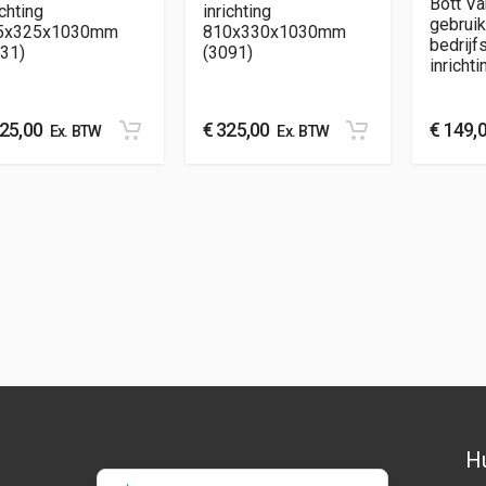
Bott Va
ichting
inrichting
gebruik
5x325x1030mm
810x330x1030mm
bedrij
31)
(3091)
inrichti
25,00
€
325,00
€
149,
Ex. BTW
Ex. BTW
Hu