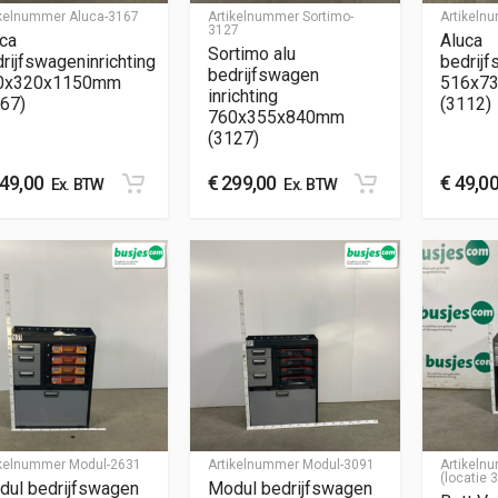
ikelnummer
Aluca-3167
Artikelnummer
Sortimo-
Artikel
3127
ca
Aluca
Sortimo alu
rijfswageninrichting
bedrijf
bedrijfswagen
0x320x1150mm
516x7
inrichting
67)
(3112)
760x355x840mm
(3127)
49,00
€
299,00
€
49,0
Ex. BTW
Ex. BTW
ikelnummer
Modul-2631
Artikelnummer
Modul-3091
Artikel
(locatie 
dul bedrijfswagen
Modul bedrijfswagen