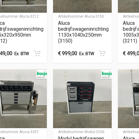
ikelnummer
Aluca-3212
Artikelnummer
Aluca-3150
Artikel
ca
Aluca
Aluca
rijfswageninrichting
bedrijfswageninrichting
bedrijf
5x320x950mm
1130x1040x250mm
1005x
12)
(3150)
(3211)
49,00
€
999,00
€
499,
Ex. BTW
Ex. BTW
ikelnummer
Aluca-3207
Artikelnummer
Modul-3206
Artikel
ca
Modul bedrijfswagen
Aluca