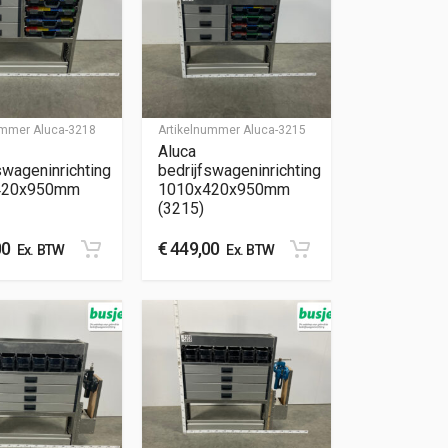
nummer
Aluca-3218
Artikelnummer
Aluca-3215
Aluca
swageninrichting
bedrijfswageninrichting
420x950mm
1010x420x950mm
(3215)
00
€
449,00
Ex. BTW
Ex. BTW