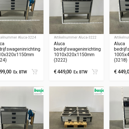
ikelnummer
Aluca-3224
Artikelnummer
Aluca-3222
Artikel
ca
Aluca
Aluca
rijfswageninrichting
bedrijfswageninrichting
bedrijf
10x320x1150mm
1010x320x1150mm
1005x
24)
(3222)
(3218)
99,00
€
449,00
€
449,
Ex. BTW
Ex. BTW