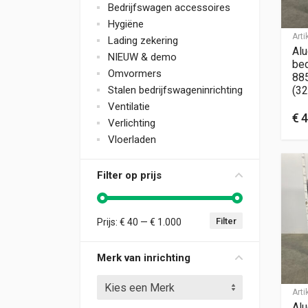
Bedrijfswagen accessoires
Hygiëne
Art
Lading zekering
Alu
NIEUW & demo
bed
Omvormers
88
Stalen bedrijfswageninrichting
(32
Ventilatie
€
4
Verlichting
Vloerladen
Filter op prijs
Filter
Prijs:
€ 40
—
€ 1.000
Min. prijs
Max. prijs
Merk van inrichting
Kies een Merk
Art
Alu