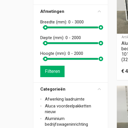
Afmetingen
Breedte (mm):
0 - 3000
Art
Diepte (mm):
0 - 2000
Alu
bed
Hoogte (mm):
0 - 2000
10
(32
€
4
Filteren
Categorieën
Afwerking laadruimte
Aluca voordeelpakketten
nieuw
Aluminium
bedrijfswageninrichting