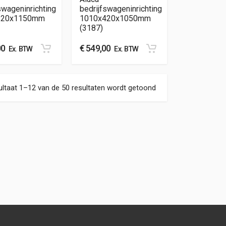
swageninrichting
bedrijfswageninrichting
320x1150mm
1010x420x1050mm
(3187)
00
€
549,00
Ex. BTW
Ex. BTW
Gesorteerd op nieuw
ltaat 1–12 van de 50 resultaten wordt getoond