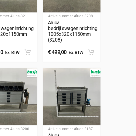
nummer
Aluca-3211
Artikelnummer
Aluca-3208
Aluca
swageninrichting
bedrijfswageninrichting
320x1150mm
1005x320x1150mm
(3208)
00
€
499,00
Ex. BTW
Ex. BTW
nummer
Aluca-3200
Artikelnummer
Aluca-3187
Aluca