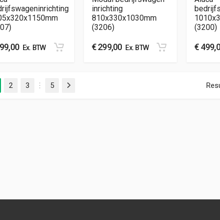
rijfswageninrichting
inrichting
bedrijf
05x320x1150mm
810x330x1030mm
1010x
07)
(3206)
(3200)
99,00
€
299,00
€
499,
Ex. BTW
Ex. BTW
2
3
5
Resu
Volgende
…