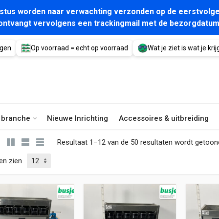
gustus worden naar verwachting verzonden op de eerstvolge
ontvangt vervolgens een trackingmail met de bezorgdatum
agen
Op voorraad = echt op voorraad
Wat je ziet is wat je krijg
e branche
Nieuwe Inrichting
Accessoires & uitbreiding
Resultaat 1–12 van de 50 resultaten wordt getoon
en zien