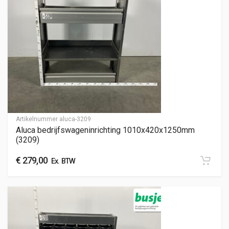
Artikelnummer
aluca-3209
Aluca bedrijfswageninrichting 1010x420x1250mm
(3209)
€
279,00
Ex. BTW