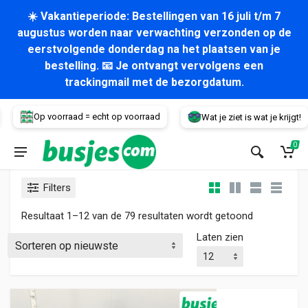
☀️ Vakantieperiode: Bestellingen van 16 juli t/m 7
augustus worden naar verwachting verzonden op de
eerstvolgende donderdag na het plaatsen van je
bestelling. 📧 Je ontvangt vervolgens een
trackingmail met de bezorgdatum.
Voertuig
Op voorraad = echt op voorraad
Wat je ziet is wat je krijgt!
0
Filters
Gesorteerd 
Resultaat 1–12 van de 79 resultaten wordt getoond
Laten zien