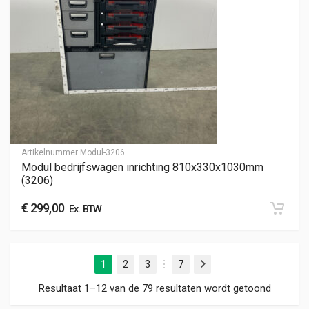
Artikelnummer
Modul-3206
Modul bedrijfswagen inrichting 810x330x1030mm
(3206)
€
299,00
Ex. BTW
1
2
3
7
Volgende
…
Gesorte
Resultaat 1–12 van de 79 resultaten wordt getoond