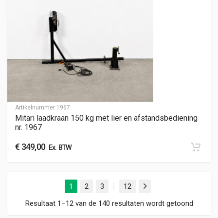
Artikelnummer
1967
Mitari laadkraan 150 kg met lier en afstandsbediening
nr. 1967
€
349,00
Ex. BTW
1
2
3
12
Volgende
…
Gesorte
Resultaat 1–12 van de 140 resultaten wordt getoond