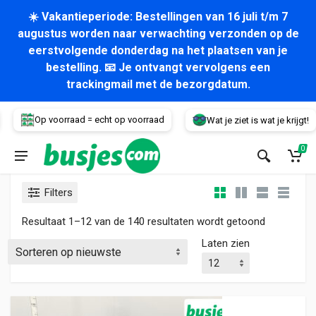
☀️ Vakantieperiode: Bestellingen van 16 juli t/m 7
augustus worden naar verwachting verzonden op de
eerstvolgende donderdag na het plaatsen van je
bestelling. 📧 Je ontvangt vervolgens een
trackingmail met de bezorgdatum.
Voertuig
Op voorraad = echt op voorraad
Wat je ziet is wat je krijgt!
0
Filters
Gesorteerd
Resultaat 1–12 van de 140 resultaten wordt getoond
Laten zien