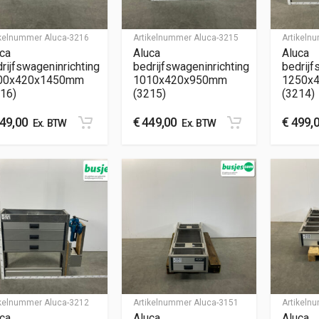
ikelnummer
Aluca-3216
Artikelnummer
Aluca-3215
Artikel
ca
Aluca
Aluca
rijfswageninrichting
bedrijfswageninrichting
bedrijf
00x420x1450mm
1010x420x950mm
1250x
16)
(3215)
(3214)
49,00
€
449,00
€
499,
Ex. BTW
Ex. BTW
ikelnummer
Aluca-3212
Artikelnummer
Aluca-3151
Artikel
ca
Aluca
Aluca