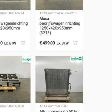
nummer
Aluca-3214
Artikelnummer
Aluca-3213
Aluca
swageninrichting
bedrijfswageninrichting
420x950mm
1250x420x950mm
(3213)
00
€
499,00
Ex. BTW
Ex. BTW
nummer
Aluca-3150
Artikelnummer
2587
Altec oprijplaat 350 kg