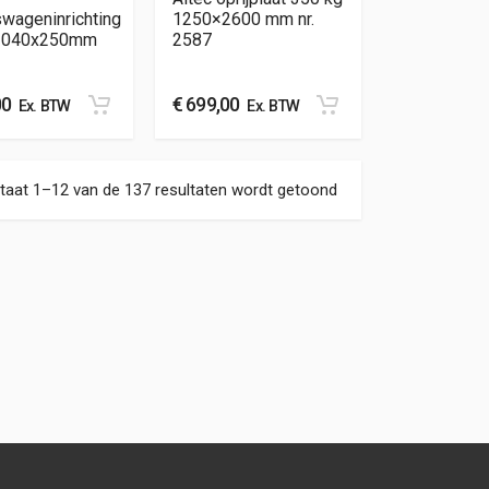
swageninrichting
1250×2600 mm nr.
1040x250mm
2587
00
€
699,00
Ex. BTW
Ex. BTW
Gesorteerd op nieuw
taat 1–12 van de 137 resultaten wordt getoond