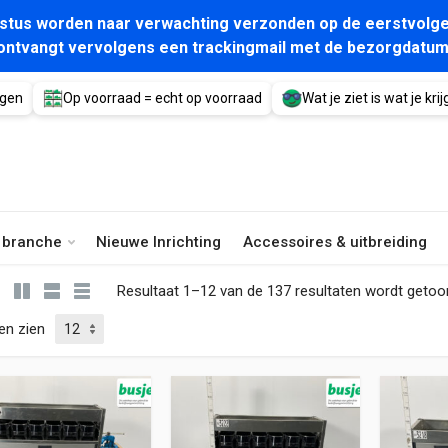
gustus worden naar verwachting verzonden op de eerstvolge
ontvangt vervolgens een trackingmail met de bezorgdatum
agen
Op voorraad = echt op voorraad
Wat je ziet is wat je krijg
e branche
Nieuwe Inrichting
Accessoires & uitbreiding
Resultaat 1–12 van de 137 resultaten wordt geto
en zien