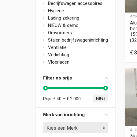
Bedrijfswagen accessoires
Hygiëne
Art
Lading zekering
Alu
NIEUW & demo
bed
Omvormers
15
Stalen bedrijfswageninrichting
(32
Ventilatie
€
3
Verlichting
Vloerladen
Filter op prijs
Filter
Prijs:
€ 40
—
€ 2.000
Min. prijs
Max. prijs
Merk van inrichting
Kies een Merk
Art
Alu