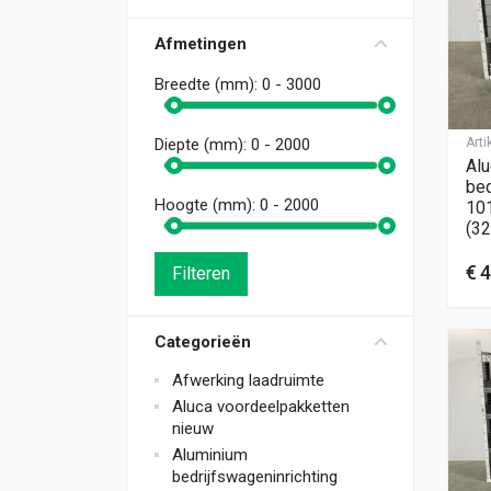
Afmetingen
Breedte (mm):
0 - 3000
Art
Diepte (mm):
0 - 2000
Alu
bed
Hoogte (mm):
0 - 2000
10
(32
€
4
Filteren
Categorieën
Afwerking laadruimte
Aluca voordeelpakketten
nieuw
Aluminium
bedrijfswageninrichting