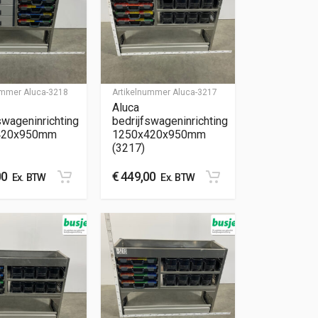
nummer
Aluca-3218
Artikelnummer
Aluca-3217
Aluca
swageninrichting
bedrijfswageninrichting
420x950mm
1250x420x950mm
(3217)
00
€
449,00
Ex. BTW
Ex. BTW