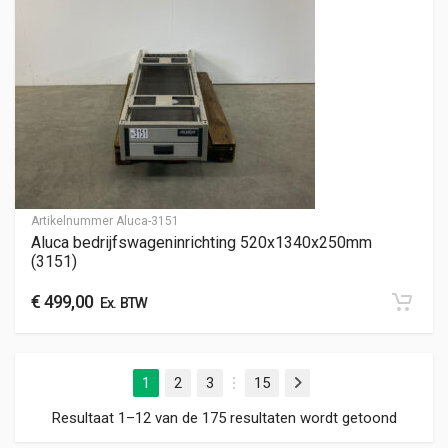
Artikelnummer
Aluca-3151
Aluca bedrijfswageninrichting 520x1340x250mm
(3151)
€
499,00
Ex. BTW
1
2
3
15
Volgende
…
Gesorte
Resultaat 1–12 van de 175 resultaten wordt getoond