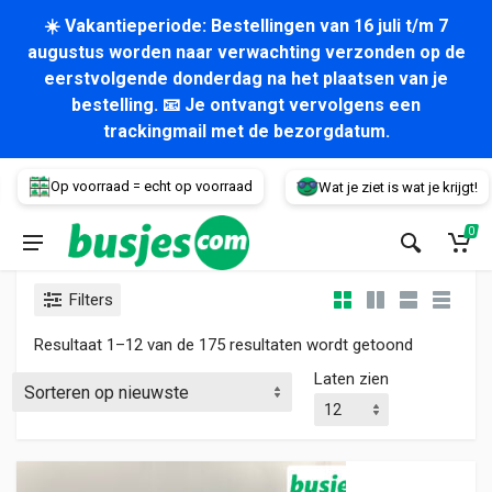
☀️ Vakantieperiode: Bestellingen van 16 juli t/m 7
augustus worden naar verwachting verzonden op de
eerstvolgende donderdag na het plaatsen van je
bestelling. 📧 Je ontvangt vervolgens een
trackingmail met de bezorgdatum.
Voertuig
Op voorraad = echt op voorraad
Wat je ziet is wat je krijgt!
0
Filters
Gesorteerd
Resultaat 1–12 van de 175 resultaten wordt getoond
Laten zien