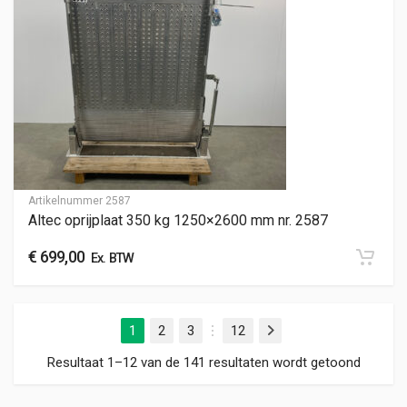
Artikelnummer
2587
Altec oprijplaat 350 kg 1250×2600 mm nr. 2587
€
699,00
Ex. BTW
1
2
3
12
Volgende
…
Gesorte
Resultaat 1–12 van de 141 resultaten wordt getoond