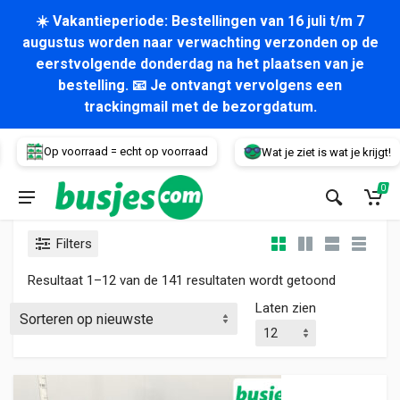
☀️ Vakantieperiode: Bestellingen van 16 juli t/m 7
augustus worden naar verwachting verzonden op de
eerstvolgende donderdag na het plaatsen van je
bestelling. 📧 Je ontvangt vervolgens een
trackingmail met de bezorgdatum.
Voertuig
Op voorraad = echt op voorraad
Wat je ziet is wat je krijgt!
0
Filters
Gesorteerd
Resultaat 1–12 van de 141 resultaten wordt getoond
Laten zien